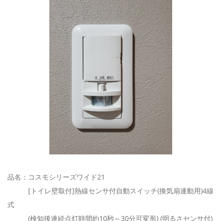
品名：コスモシリーズワイド21
[トイレ壁取付]熱線センサ付自動スイッチ(換気扇連動用)4線
式
(検知後連続点灯時間約10秒～30分可変形) (明るさセンサ付)