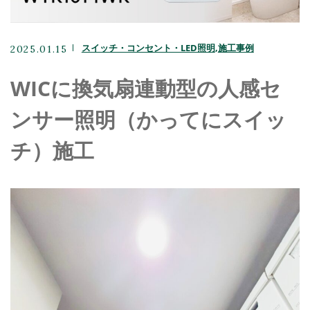
エアコン
分電盤工事・漏電調査
スイッチ・コンセント・LED照明
施工事例
2025.01.15
キャンペーン
WICに換気扇連動型の人感セ
ンサー照明（かってにスイッ
チ）施工
お問い合わせ
050-3101-3948
メールでのお問い合わせ
CONTACT