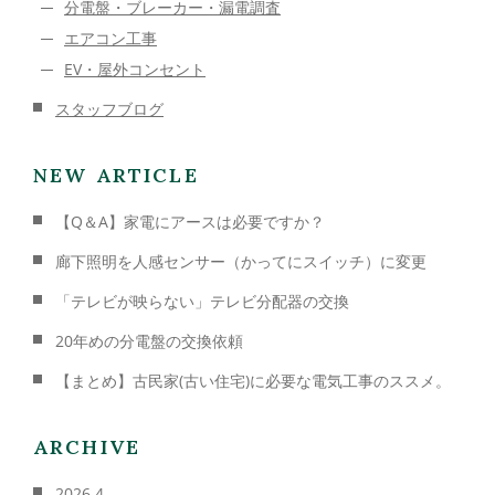
分電盤・ブレーカー・漏電調査
エアコン工事
EV・屋外コンセント
スタッフブログ
NEW ARTICLE
【Q＆A】家電にアースは必要ですか？
廊下照明を人感センサー（かってにスイッチ）に変更
「テレビが映らない」テレビ分配器の交換
20年めの分電盤の交換依頼
【まとめ】古民家(古い住宅)に必要な電気工事のススメ。
ARCHIVE
2026.4