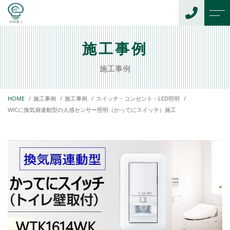
トップページ
代表からのご挨拶
施工事例
施工事例
当社について
お客様の声
HOME
施工事例
施工事例
スイッチ・コンセント・LED照明
サービスメニュー
アクセス
WICに換気扇連動型の人感センサー照明（かってにスイッチ）施工
スイッチ・コンセント・
よくある質問
LED照明
EV充電コンセント
ニュース
換気扇・エコキュート・IH
コンテンツ
防犯設備（防犯カメラ・セ
ンサーライト・テレビドア
ホン）
WEBサイト